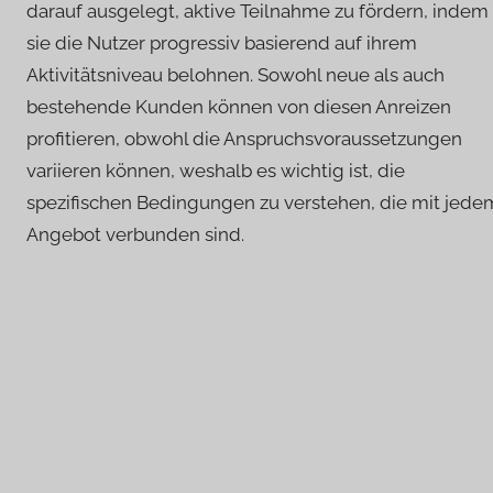
darauf ausgelegt, aktive Teilnahme zu fördern, indem
sie die Nutzer progressiv basierend auf ihrem
Aktivitätsniveau belohnen. Sowohl neue als auch
bestehende Kunden können von diesen Anreizen
profitieren, obwohl die Anspruchsvoraussetzungen
variieren können, weshalb es wichtig ist, die
spezifischen Bedingungen zu verstehen, die mit jede
Angebot verbunden sind.