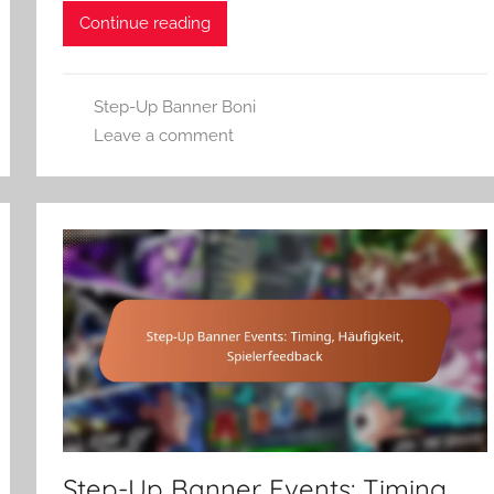
Continue reading
Step-Up Banner Boni
Leave a comment
Step-Up Banner Events: Timing,