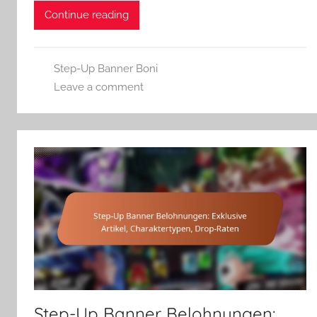
Continue reading
Step-Up Banner Boni
Leave a comment
Step-Up Banner Belohnungen: