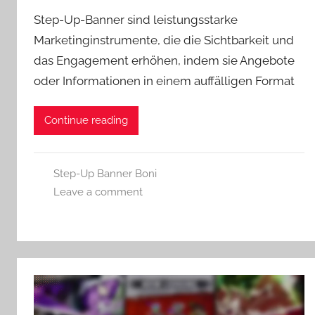
Step-Up-Banner sind leistungsstarke
Marketinginstrumente, die die Sichtbarkeit und
das Engagement erhöhen, indem sie Angebote
oder Informationen in einem auffälligen Format
Continue reading
Step-Up Banner Boni
Leave a comment