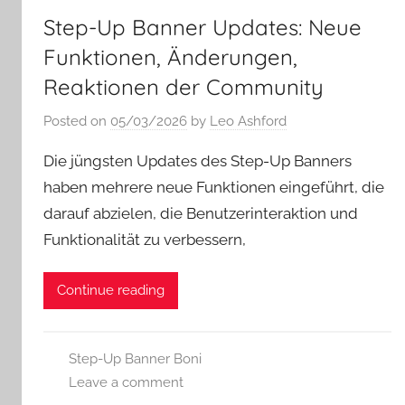
Step-Up Banner Updates: Neue
Funktionen, Änderungen,
Reaktionen der Community
Posted on
05/03/2026
by
Leo Ashford
Die jüngsten Updates des Step-Up Banners
haben mehrere neue Funktionen eingeführt, die
darauf abzielen, die Benutzerinteraktion und
Funktionalität zu verbessern,
Continue reading
Step-Up Banner Boni
Leave a comment