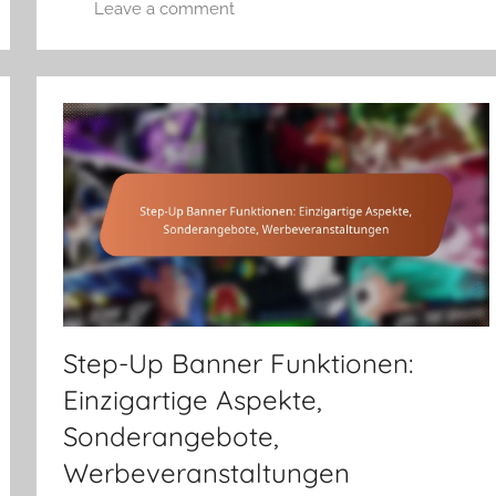
Leave a comment
Step-Up Banner Funktionen:
Einzigartige Aspekte,
Sonderangebote,
Werbeveranstaltungen