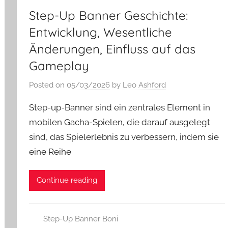
Step-Up Banner Geschichte:
Entwicklung, Wesentliche
Änderungen, Einfluss auf das
Gameplay
Posted on
05/03/2026
by
Leo Ashford
Step-up-Banner sind ein zentrales Element in
mobilen Gacha-Spielen, die darauf ausgelegt
sind, das Spielerlebnis zu verbessern, indem sie
eine Reihe
Continue reading
Step-Up Banner Boni