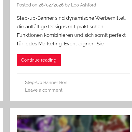
Posted on
26/02/2026
by
Leo Ashford
Step-up-Banner sind dynamische Werbemittel,
die auffällige Designs mit praktischen
Funktionen kombinieren und sich somit perfekt
für jedes Marketing-Event eignen. Sie
Continue reading
Step-Up Banner Boni
Leave a comment