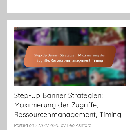
Step-Up Banner Strategien:
Maximierung der Zugriffe,
Ressourcenmanagement, Timing
Posted on
27/02/2026
by
Leo Ashford